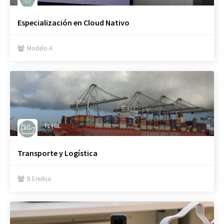
Especialización en Cloud Nativo
Modelo A

TL | GL
Transporte y Logística
B Eredua
