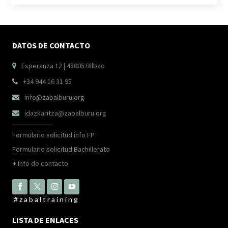
DATOS DE CONTACTO
Esperanza 12 | 48005 Bilbao

+34 944 16 31 95

info@zabalburu.org

idazkaritza@zabalburu.org

Formulario solicitud info FP
Formulario solicitud Bachillerato
+
Info de contacto
#zabaltraining
LISTA DE ENLACES