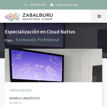
+34 944 16 31 95
info@zabalburu.org


Especialización en Cloud Nativo
Formación Profesional
Etapa:
Información
MODELO LINGÜÍSTICO
Modelo A