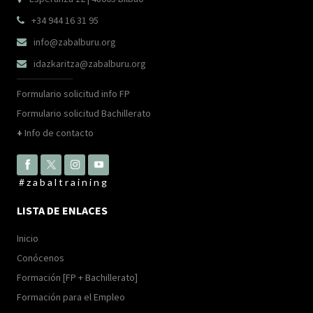
+34 944 16 31 95

info@zabalburu.org

idazkaritza@zabalburu.org

Formulario solicitud info FP
Formulario solicitud Bachillerato
+
Info de contacto
#zabaltraining
LISTA DE ENLACES
Inicio
Conócenos
Formación [FP + Bachillerato]
Formación para el Empleo