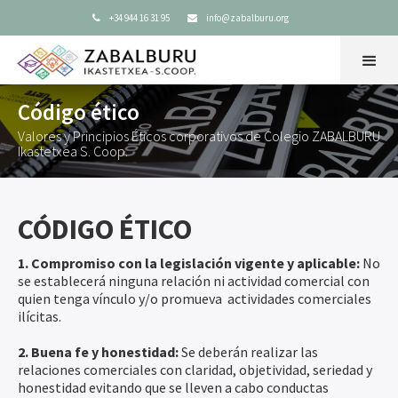
+34 944 16 31 95
info@zabalburu.org


Código ético
Valores y Principios Éticos corporativos de Colegio ZABALBURU
Ikastetxea S. Coop.
CÓDIGO ÉTICO
1. Compromiso con la legislación vigente y aplicable:
No
se establecerá ninguna relación ni actividad comercial con
quien tenga vínculo y/o promueva actividades comerciales
ilícitas.
2. Buena fe y honestidad:
Se deberán realizar las
relaciones comerciales con claridad, objetividad, seriedad y
honestidad evitando que se lleven a cabo conductas