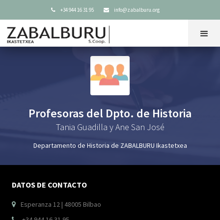
+34 944 16 31 95
info@zabalburu.org


Profesoras del Dpto. de Historia
Tania Guadilla y Ane San José
Departamento de Historia de ZABALBURU Ikastetxea
DATOS DE CONTACTO
Esperanza 12 | 48005 Bilbao

+34 944 16 31 95
