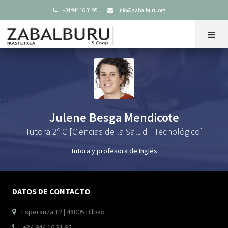
+34 944 16 31 95
info@zabalburu.org


Julene Besga Mendicote
Tutora 2º C [Ciencias de la Salud | Tecnológico]
Tutora y profesora de Inglés
DATOS DE CONTACTO
Esperanza 12 | 48005 Bilbao

+34 944 16 31 95
