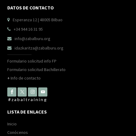
DATOS DE CONTACTO
Esperanza 12 | 48005 Bilbao

+34 944 16 31 95

info@zabalburu.org

idazkaritza@zabalburu.org

Formulario solicitud info FP
Formulario solicitud Bachillerato
+
Info de contacto
#zabaltraining
LISTA DE ENLACES
Inicio
Conócenos