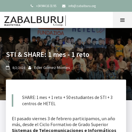
+34 944 16 31 95
info@zabalburu.org


STI & SHARE: 1 mes - 1 reto
Eder Gómez Montes
8/2/2023


SHARE: 1 mes + 1 reto + 50 estudiantes de STI + 3
centros de HETEL
El pasado viernes 3 de febrero participamos, un año
más, desde el Ciclo Formativo de Grado Superior
Sistemas de Telecomunicaciones e Informáticos