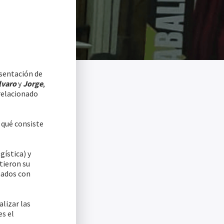
esentación de
lvaro
y
Jorge
,
relacionado
n qué consiste
ística) y
tieron su
nados con
alizar las
es el