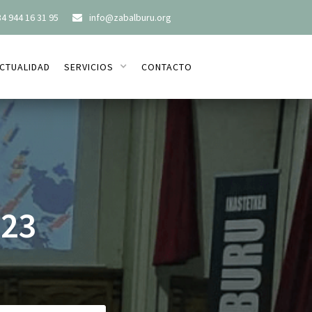
4 944 16 31 95
info@zabalburu.org

CTUALIDAD
SERVICIOS
CONTACTO
-23