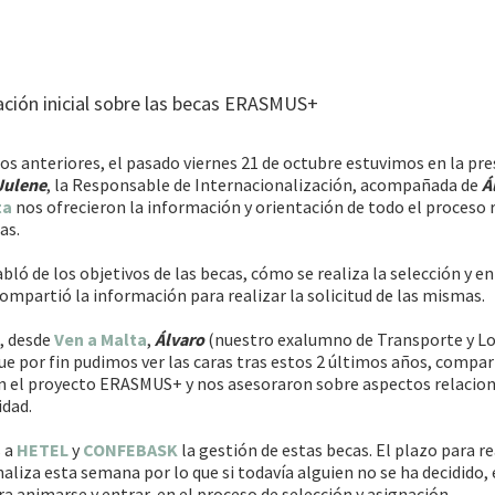
ción inicial sobre las becas ERASMUS+
s anteriores, el pasado viernes 21 de octubre estuvimos en la pr
Julene
, la Responsable de Internacionalización, acompañada de
Á
ta
nos ofrecieron la información y orientación de todo el proceso 
as.
bló de los objetivos de las becas, cómo se realiza la selección y e
compartió la información para realizar la solicitud de las mismas.
, desde
Ven a Malta
,
Álvaro
(nuestro exalumno de Transporte y Log
 que por fin pudimos ver las caras tras estos 2 últimos años, compar
en el proyecto ERASMUS+ y nos asesoraron sobre aspectos relacio
idad.
 a
HETEL
y
CONFEBASK
la gestión de estas becas. El plazo para re
naliza esta semana por lo que si todavía alguien no se ha decidido, 
animarse y entrar en el proceso de selección y asignación.