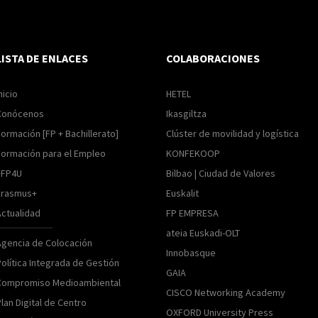
LISTA DE ENLACES
COLABORACIONES
nicio
HETEL
Conócenos
Ikasgiltza
ormación [FP + Bachillerato]
Clúster de movilidad y logística
Formación para el Empleo
KONFEKOOP
+FP4U
Bilbao | Ciudad de Valores
Erasmus+
Euskalit
Actualidad
FP EMPRESA
ateia Euskadi-OLT
Agencia de Colocación
Innobasque
olítica Integrada de Gestión
GAIA
Compromiso Medioambiental
CISCO Networking Academy
lan Digital de Centro
OXFORD University Press