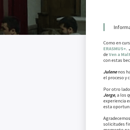
Informa
Como en curso
ERASMUS+
.
de
Ven a Mal
con estas bec
Julene
nos ha
el proceso y 
Por otro lado
Jorge
, a los
experiencia 
esta oportun
Agradecemos
solicitudes fi
momento para 