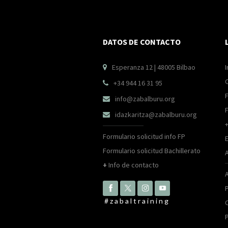
DATOS DE CONTACTO
Esperanza 12 | 48005 Bilbao
I

+34 944 16 31 95

F
info@zabalburu.org

idazkaritza@zabalburu.org

Formulario solicitud info FP
Formulario solicitud Bachillerato
+
Info de contacto
P
#zabaltraining
P