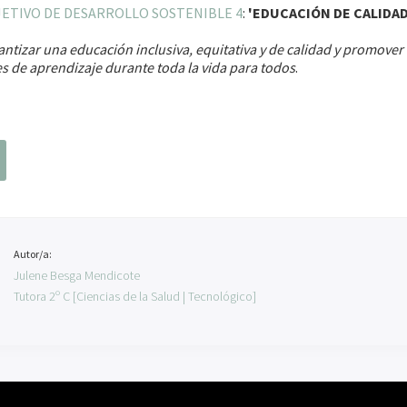
ETIVO DE DESARROLLO SOSTENIBLE 4
:
'EDUCACIÓN DE CALIDAD
ntizar una educación inclusiva, equitativa y de calidad y promover
 de aprendizaje durante toda la vida para todos
.
Autor/a:
Julene Besga Mendicote
Tutora 2º C [Ciencias de la Salud | Tecnológico]