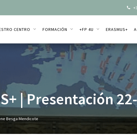
+3

ESTRO CENTRO
FORMACIÓN
+FP 4U
ERASMUS+
A
+ | Presentación 22
ene Besga Mendicote