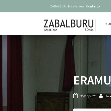
ZABALBURU Ikastetxea
Contacto →
NU
ERAMUS


25/10/2022
Jul