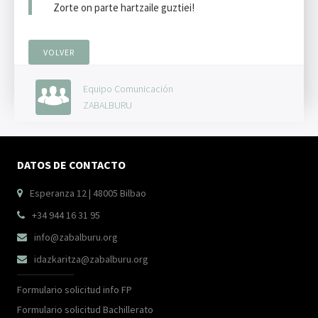
Zorte on parte hartzaile guztiei!
VOLVER
Equipo Comunicación
ZABALBURU
DATOS DE CONTACTO
Esperanza 12 | 48005 Bilbao

+34 944 16 31 95

info@zabalburu.org

idazkaritza@zabalburu.org

Formulario solicitud info FP
Formulario solicitud Bachillerato