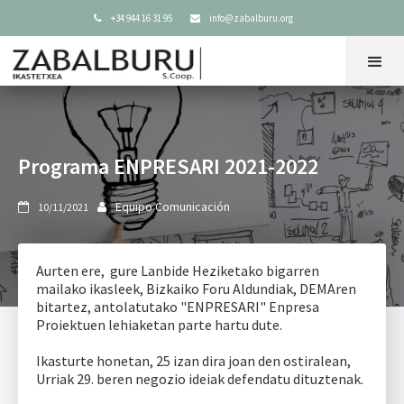
+34 944 16 31 95
info@zabalburu.org


Programa ENPRESARI 2021-2022
Equipo Comunicación
10/11/2021


Aurten ere, gure Lanbide Heziketako bigarren
mailako ikasleek, Bizkaiko Foru Aldundiak, DEMAren
bitartez, antolatutako "ENPRESARI" Enpresa
Proiektuen lehiaketan parte hartu dute.
Ikasturte honetan, 25 izan dira joan den ostiralean,
Urriak 29. beren negozio ideiak defendatu dituztenak.