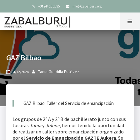
+34 944 16 31 95
info@zabalburu.org


GAZ Bilbao
Tania Guadilla Estévez
4/12/2024


GAZ Bilbao: Taller del Servicio de emancipación
Los grupos de 2º A y 2º B de bachillerato junto con sus
tutoras
Tania
y
Julene
, hemos tenido la oportunidad
de realizar un taller sobre emancipación organizado
por el
Servicio de Emancipación GAZTE Aukera
. Se