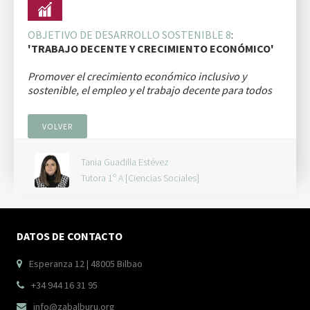
OBJETIVO DE DESARROLLO SOSTENIBLE 8
:
'TRABAJO DECENTE Y CRECIMIENTO ECONÓMICO'
Promover el crecimiento económico inclusivo y
sostenible, el empleo y el trabajo decente para todos
VOLVER
Tania Guadilla Estévez
Tutora 1º A [Ciencias Sociales]
DATOS DE CONTACTO
Esperanza 12 | 48005 Bilbao

+34 944 16 31 95

info@zabalburu.org
