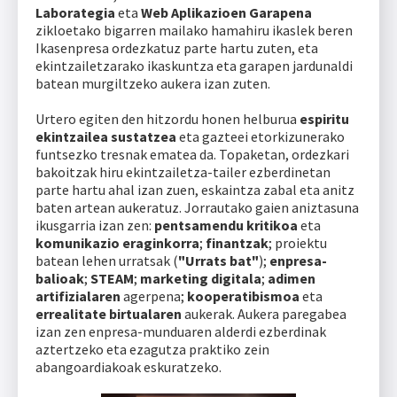
Laborategia
eta
Web Aplikazioen Garapena
zikloetako bigarren mailako hamahiru ikaslek beren
Ikasenpresa ordezkatuz parte hartu zuten, eta
ekintzailetzarako ikaskuntza eta garapen jardunaldi
batean murgiltzeko aukera izan zuten.
Urtero egiten den hitzordu honen helburua
espiritu
ekintzailea sustatzea
eta gazteei etorkizunerako
funtsezko tresnak ematea da. Topaketan, ordezkari
bakoitzak hiru ekintzailetza-tailer ezberdinetan
parte hartu ahal izan zuen, eskaintza zabal eta anitz
baten artean aukeratuz. Jorrautako gaien aniztasuna
ikusgarria izan zen:
pentsamendu kritikoa
eta
komunikazio eraginkorra
;
finantzak
; proiektu
batean lehen urratsak (
"Urrats bat"
);
enpresa-
balioak
;
STEAM
;
marketing digitala
;
adimen
artifizialaren
agerpena;
kooperatibismoa
eta
errealitate birtualaren
aukerak. Aukera paregabea
izan zen enpresa-munduaren alderdi ezberdinak
aztertzeko eta ezagutza praktiko zein
abangoardiakoak eskuratzeko.