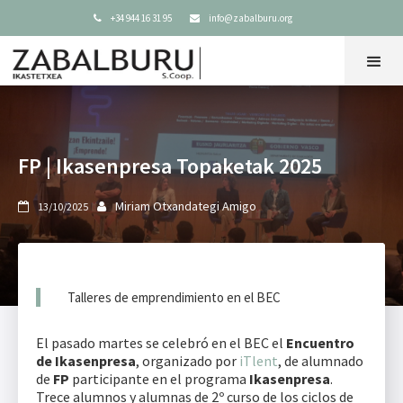
+34 944 16 31 95
info@zabalburu.org


FP | Ikasenpresa Topaketak 2025
Miriam Otxandategi Amigo
13/10/2025


Talleres de emprendimiento en el BEC
El pasado martes se celebró en el BEC el
Encuentro
de Ikasenpresa
, organizado por
iTlent
, de alumnado
de
FP
participante en el programa
Ikasenpresa
.
Trece alumnos y alumnas de 2º curso de los ciclos de