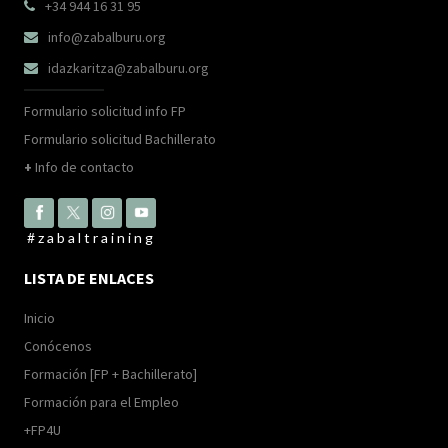
+34 944 16 31 95

info@zabalburu.org

idazkaritza@zabalburu.org

Formulario solicitud info FP
Formulario solicitud Bachillerato
+
Info de contacto
#zabaltraining
LISTA DE ENLACES
Inicio
Conócenos
Formación [FP + Bachillerato]
Formación para el Empleo
+FP4U