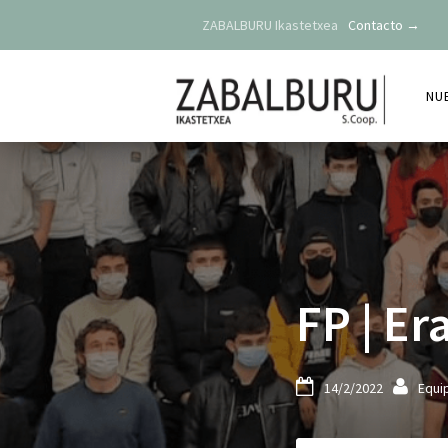
ZABALBURU Ikastetxea
Contacto →
NU
FP | E


14/2/2022
Equi