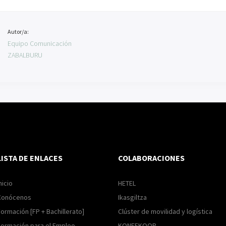
Autor/a:
Equipo Comunicación
ZABALBURU
LISTA DE ENLACES
COLABORACIONES
nicio
HETEL
Conócenos
Ikasgiltza
ormación [FP + Bachillerato]
Clúster de movilidad y logística
Formación para el Empleo
KONFEKOOP