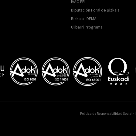
IVAC-EEI
Diputación Foral de Bizkaia
Bizkaia | DEMA
Ulibarri Programa
Política de Responsabilidad Social -