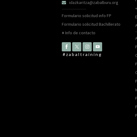
idazkaritza@zabalburu.org

Formulario solicitud info FP
Formulario solicitud Bachillerato
+
Info de contacto
P
#zabaltraining
P
P