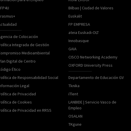
+FP4U
Bilbao | Ciudad de Valores
Erasmus+
Euskalit
Actualidad
FP EMPRESA
ateia Euskadi-OLT
Agencia de Colocación
Innobasque
olítica Integrada de Gestión
GAIA
Compromiso Medioambiental
CISCO Networking Academy
lan Digital de Centro
OXFORD University Press
Código Ético
Política de Responsabilidad Social
Departamento de Educación GV
Información Legal
Tknika
olítica de Privacidad
iTlent
Política de Cookies
LANBIDE | Servicio Vasco de
Empleo
Política de Privacidad en RRSS
OSALAN
TKgune