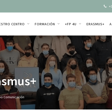
+3

ESTRO CENTRO
FORMACIÓN
+FP 4U
ERASMUS+
A
rasmus+
po Comunicación