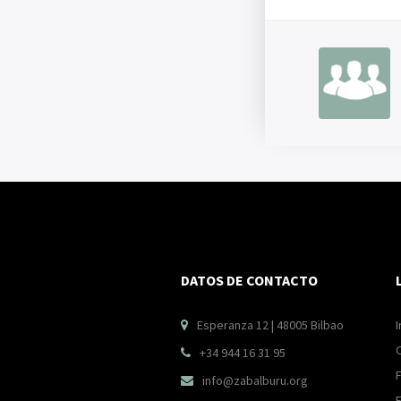
DATOS DE CONTACTO
Esperanza 12 | 48005 Bilbao
I

+34 944 16 31 95

F
info@zabalburu.org
