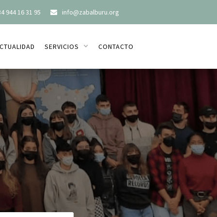
4 944 16 31 95
info@zabalburu.org

CTUALIDAD
SERVICIOS
CONTACTO