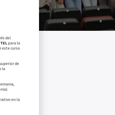
vés del
ETEL
para la
e este curso
superior de
 la
lemania,
nia).
mativo en la