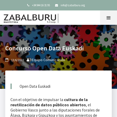
+34 944 16 31 95
info@zabalburu.org


Concurso Open Data Euskadi
Equipo Comunicación
13/6/2022


Open Data Euskadi
Con el objetivo de impulsar la
cultura de la
reutilización de datos públicos abiertos
, el
Gobierno Vasco junto a las diputaciones forales de
Álava, Bizkaia y Gipuzkoa y los ayuntamientos de