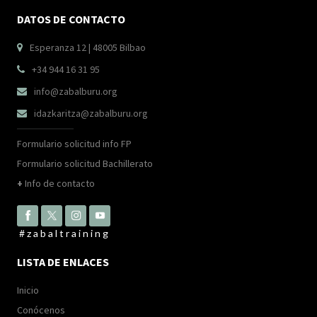
DATOS DE CONTACTO
Esperanza 12 | 48005 Bilbao

+34 944 16 31 95

info@zabalburu.org

idazkaritza@zabalburu.org

Formulario solicitud info FP
Formulario solicitud Bachillerato
+
Info de contacto
#zabaltraining
LISTA DE ENLACES
Inicio
Conócenos