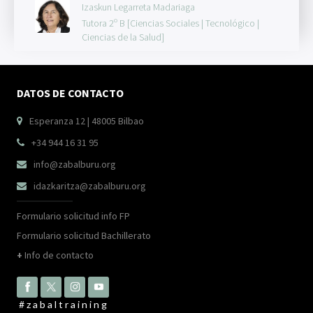
Izaskun Legarreta Madariaga
Tutora 2º B [Ciencias Sociales | Tecnológico |
Ciencias de la Salud]
DATOS DE CONTACTO
Esperanza 12 | 48005 Bilbao

+34 944 16 31 95

info@zabalburu.org

idazkaritza@zabalburu.org

Formulario solicitud info FP
Formulario solicitud Bachillerato
+
Info de contacto
#zabaltraining