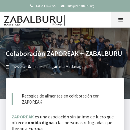
+34 944 16 31 95
info@zabalburu.org


Colaboración ZAPOREAK + ZABALBURU
Izaskun Legarreta Madariaga
7/2/2023


Recogida de alimentos en colaboración con
ZAPOREAK
ZAPOREAK
es una asociación sin ánimo de lucro que
ofrece
comida digna
a las personas refugiadas que
llegan a Europa.