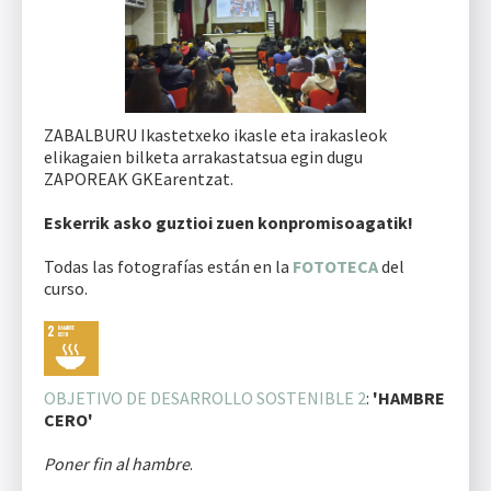
ZABALBURU Ikastetxeko ikasle eta irakasleok
elikagaien bilketa arrakastatsua egin dugu
ZAPOREAK GKEarentzat.
Eskerrik asko guztioi zuen konpromisoagatik!
Todas las fotografías están en la
FOTOTECA
del
curso.
OBJETIVO DE DESARROLLO SOSTENIBLE 2
:
'HAMBRE
CERO'
Poner fin al hambre
.