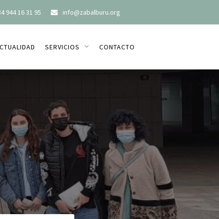
4 944 16 31 95
info@zabalburu.org

CTUALIDAD
SERVICIOS
CONTACTO