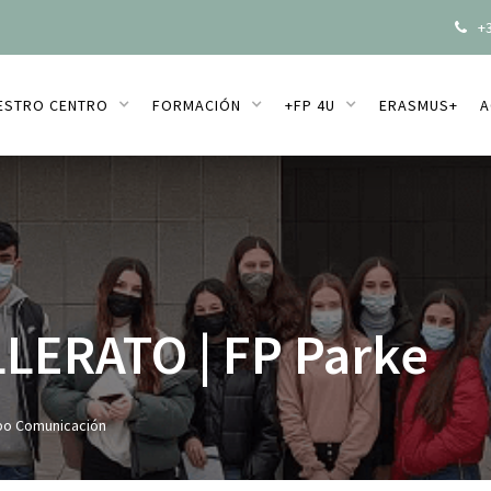
+3

ESTRO CENTRO
FORMACIÓN
+FP 4U
ERASMUS+
A
LERATO | FP Parke
po Comunicación