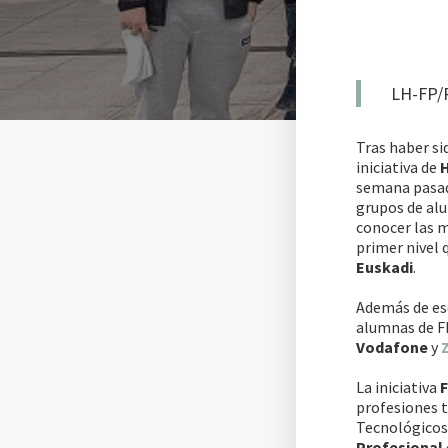
LH-FP/P
Tras haber si
iniciativa de
semana pasad
grupos de alu
conocer las m
primer nivel 
Euskadi
.
Además de esc
alumnas de FP
Vodafone
y
La iniciativa
F
profesiones 
Tecnológicos 
Profesional