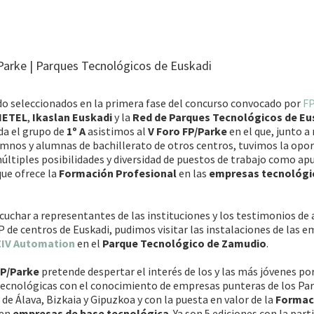
arke | Parques Tecnológicos de Euskadi
do seleccionados en la primera fase del concurso convocado por
FP
HETEL
,
Ikaslan Euskadi
y la
Red de Parques Tecnológicos de Eu
a el grupo de
1º A
asistimos al
V Foro FP/Parke
en el que, junto 
mnos y alumnas de bachillerato de otros centros, tuvimos la opo
últiples posibilidades y diversidad de puestos de trabajo como ap
que ofrece la
Formación Profesional
en las
empresas tecnológi
uchar a representantes de las instituciones y los testimonios de
 de centros de Euskadi, pudimos visitar las instalaciones de las 
ZIV Automation
en el
Parque Tecnológico de Zamudio
.
P/Parke
pretende despertar el interés de los y las más jóvenes por
tecnológicas con el conocimiento de empresas punteras de los Pa
de Álava, Bizkaia y Gipuzkoa y con la puesta en valor de la
Formac
en
empresas de base tecnológica
. Ya son 5 ediciones con la part