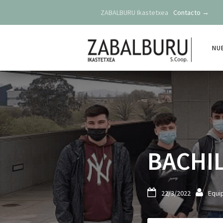
ZABALBURU Ikastetxea
Contacto →
NU
BACHIL


22/3/2022
Equi