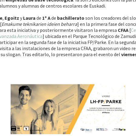
alumnos y alumnas de centros escolares de Euskadi.
e
,
Egoitz
y
Laura
de
1º A
de
bachillerato
son los creadores del sl
[
Emakume teknikarien ideien beharra
] en la primera fase del con
ra esta iniciativa y posteriormente visitaron la empresa
CFAA
[
Ce
Avanzada Aeronáutica
] ubicada en el Parque Tecnológico de Zamud
rticipar en la segunda fase de la iniciativa FP/Parke. En la segunda
visita a las instalaciones de la empresa CFAA, grabaron un video r
e su slogan. Tras editarlo, lo presentaron para el evento del
vierne