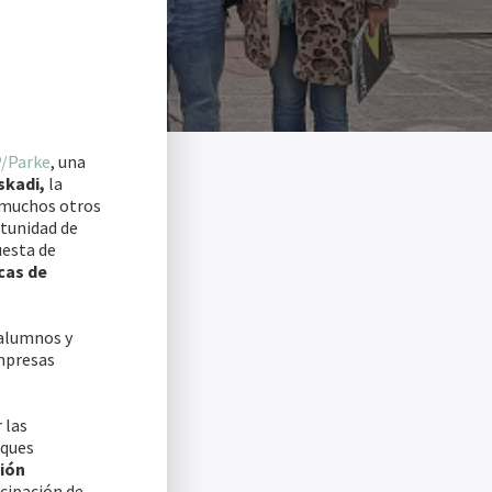
/Parke
, una
skadi,
la
a muchos otros
rtunidad de
uesta de
cas de
 alumnos y
empresas
 las
rques
ión
icipación de