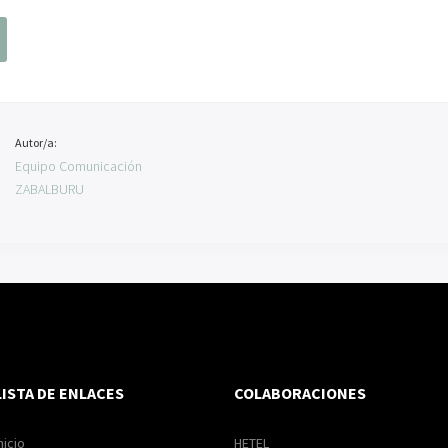
Autor/a:
Equipo Comunicación
ZABALBURU
LISTA DE ENLACES
COLABORACIONES
nicio
HETEL