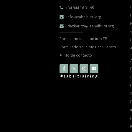
+34 944 16 31 95

F
info@zabalburu.org

idazkaritza@zabalburu.org

Formulario solicitud info FP
Formulario solicitud Bachillerato
+
Info de contacto
P
#zabaltraining
P
P