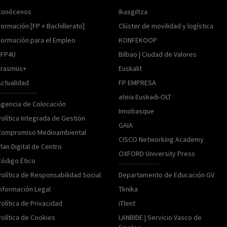
Conócenos
Ikasgiltza
ormación [FP + Bachillerato]
Clúster de movilidad y logística
Formación para el Empleo
KONFEKOOP
+FP4U
Bilbao | Ciudad de Valores
Erasmus+
Euskalit
Actualidad
FP EMPRESA
ateia Euskadi-OLT
Agencia de Colocación
Innobasque
olítica Integrada de Gestión
GAIA
Compromiso Medioambiental
CISCO Networking Academy
lan Digital de Centro
OXFORD University Press
Código Ético
Política de Responsabilidad Social
Departamento de Educación GV
Información Legal
Tknika
olítica de Privacidad
iTlent
Política de Cookies
LANBIDE | Servicio Vasco de