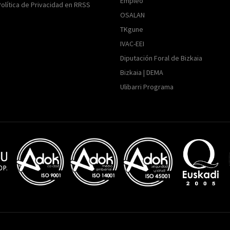
Empleo
Política de Privacidad en RRSS
OSALAN
TKgune
IVAC-EEI
Diputación Foral de Bizkaia
Bizkaia | DEMA
Ulibarri Programa