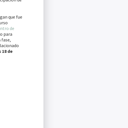
ogan que fue
curso
ntro de
io para
 fase,
elacionado
s 18 de